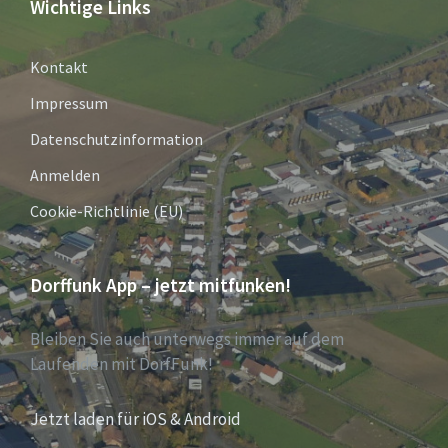
Wichtige Links
Kontakt
Impressum
Datenschutzinformation
Anmelden
Cookie-Richtlinie (EU)
Dorffunk App – jetzt mitfunken!
Bleiben Sie auch unterwegs immer auf dem
Laufenden mit DorfFunk!
Jetzt laden für iOS & Android