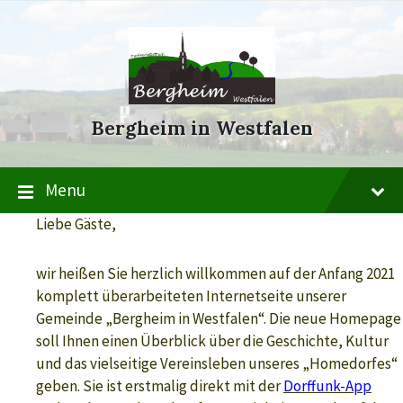
Skip
Skip
Skip
to
to
to
content
main
footer
navigation
Bergheim in Westfalen
Menu
Liebe Gäste,
wir heißen Sie herzlich willkommen auf der Anfang 2021
komplett überarbeiteten Internetseite unserer
Gemeinde „Bergheim in Westfalen“.
Die neue Homepage
soll Ihnen einen Überblick über die Geschichte, Kultur
und das vielseitige Vereinsleben unseres „Homedorfes“
geben.
Sie ist erstmalig direkt mit der
Dorffunk-App