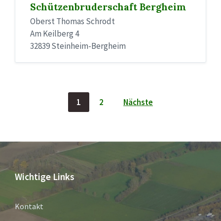
Schützenbruderschaft Bergheim
Oberst Thomas Schrodt
Am Keilberg 4
32839 Steinheim-Bergheim
Seitennummerierung
1
2
Nächste
der
Beiträge
Wichtige Links
Kontakt