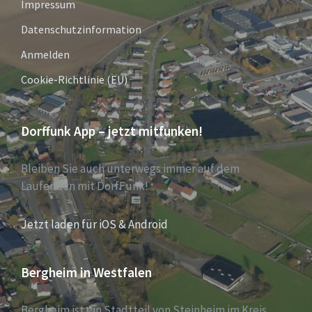
Impressum
Datenschutzinformation
Anmelden
Cookie-Richtlinie (EU)
Dorffunk App – jetzt mitfunken!
Bleiben Sie auch unterwegs immer auf dem
Laufenden mit DorfFunk!
Jetzt laden für iOS & Android
Bergheim in Westfalen
Bergheim ist ein Stadtteil von Steinheim im Kreis