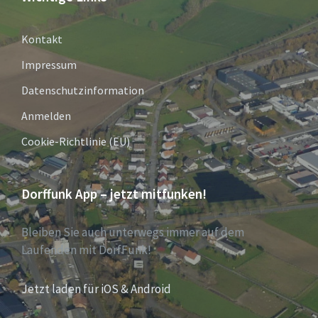
Kontakt
Impressum
Datenschutzinformation
Anmelden
Cookie-Richtlinie (EU)
Dorffunk App – jetzt mitfunken!
Bleiben Sie auch unterwegs immer auf dem
Laufenden mit DorfFunk!
Jetzt laden für iOS & Android