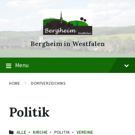
Skip
Skip
Skip
to
to
to
content
main
footer
navigation
Bergheim in Westfalen
Menu
HOME
DORFVERZEICHNIS
Politik
ALLE
KIRCHE
POLITIK
VEREINE