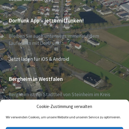
Dorffunk App – jetzt mitfunken!
Bleiben Sie auch unterwegs immer auf dem
Laufenden mit DorfFunk!
Jetzt laden für iOS & Android
Bergheim in Westfalen
Bergheim ist ein Stadtteil von Steinheim im Kreis
Höxter, Nordrhein-Westfalen, und zählt aktuell 1030
Cookie-Zustimmung verwalten
Einwohner – Stand 31. Dezember 2018.
Wir verwenden Cookies, um unsere Website und unseren Service zu optimieren.