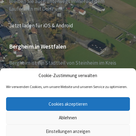
Bleiben Sie auch unterwegs immer auf dem
Laufenden mit DorfFunk!
Jetzt laden für iOS & Android
Bergheim in Westfalen
Bergheim ist ein Stadtteil von Steinheim im Kreis
Höxter, Nordrhein-Westfalen, und zählt aktuell 1030
Cookie-Zustimmung verwalten
Einwohner – Stand 31. Dezember 2018.
Wir verwenden Cookies, um unsere Website und unseren Service zu optimieren.
E-
Cookies akzeptieren
Mail
Ablehnen
© 2026 Bergheim in Westfalen
Einstellungen anzeigen