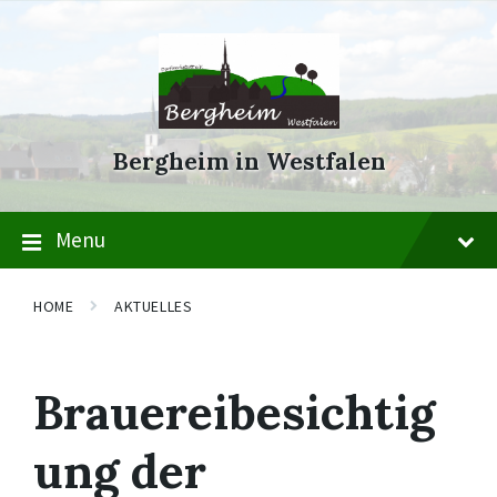
Skip
Skip
Skip
to
to
to
content
main
footer
navigation
Bergheim in Westfalen
Menu
HOME
AKTUELLES
Brauereibesichtig
ung der