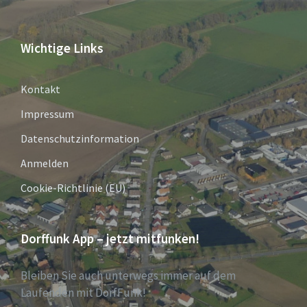
Wichtige Links
Kontakt
Impressum
Datenschutzinformation
Anmelden
Cookie-Richtlinie (EU)
Dorffunk App – jetzt mitfunken!
Bleiben Sie auch unterwegs immer auf dem
Laufenden mit DorfFunk!