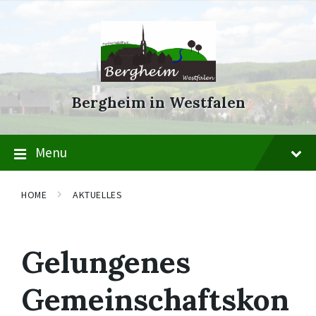
Skip
Skip
Skip
to
to
to
content
main
footer
navigation
Bergheim in Westfalen
Menu
HOME
AKTUELLES
Gelungenes
Gemeinschaftskon