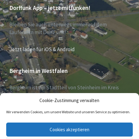
Dorffunk App – jetzt mitfunken!
Bleiben Sie auch unterwegs immer auf dem
Laufenden mit DorfFunk!
Jetzt laden für iOS & Android
Bergheim in Westfalen
Bergheim ist ein Stadtteil von Steinheim im Kreis
Höxter, Nordrhein-Westfalen, und zählt aktuell 1030
Cookie-Zustimmung verwalten
Einwohner – Stand 31. Dezember 2018.
Wir verwenden Cookies, um unsere Website und unseren Service zu optimieren.
E-
Cookies akzeptieren