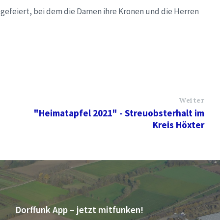
 gefeiert, bei dem die Damen ihre Kronen und die Herren
Weiter
"Heimatapfel 2021" - Streuobsterhalt im
Kreis Höxter
Dorffunk App – jetzt mitfunken!