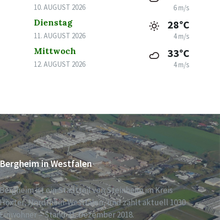
10. AUGUST 2026
6 m/s
Dienstag
28°C
11. AUGUST 2026
4 m/s
Mittwoch
33°C
12. AUGUST 2026
4 m/s
Bergheim in Westfalen
Bergheim ist ein Stadtteil von Steinheim im Kreis
Höxter, Nordrhein-Westfalen, und zählt aktuell 1030
Einwohner – Stand 31. Dezember 2018.