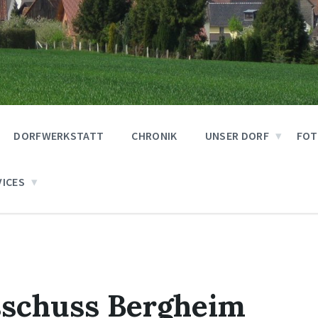
DORFWERKSTATT
CHRONIK
UNSER DORF
FOT
VICES
sschuss Bergheim