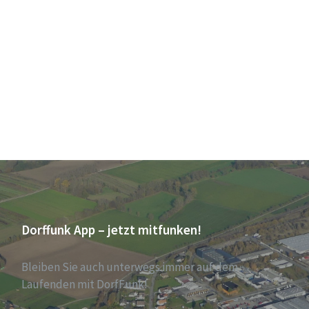
Dorffunk App – jetzt mitfunken!
Bleiben Sie auch unterwegs immer auf dem
Laufenden mit DorfFunk!