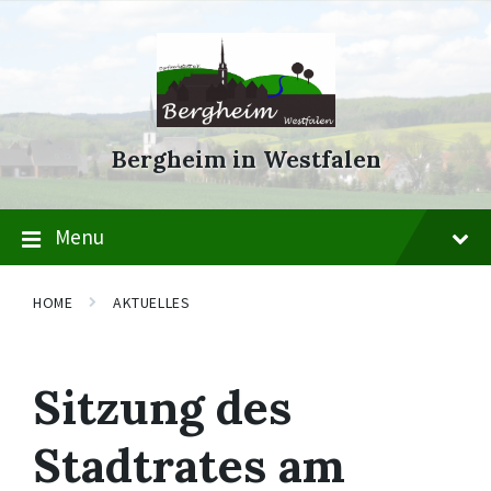
Skip
Skip
Skip
to
to
to
content
main
footer
navigation
Bergheim in Westfalen
Menu
HOME
AKTUELLES
Sitzung des
Stadtrates am