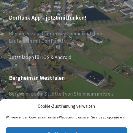
Dorffunk App – jetzt mitfunken!
Bleiben Sie auch unterwegs immer auf dem
Laufenden mit DorfFunk!
Jetzt laden für iOS & Android
Bergheim in Westfalen
Bergheim ist ein Stadtteil von Steinheim im Kreis
Höxter, Nordrhein-Westfalen, und zählt aktuell 1030
Cookie-Zustimmung verwalten
Einwohner – Stand 31. Dezember 2018.
Wir verwenden Cookies, um unsere Website und unseren Service zu optimieren.
E-