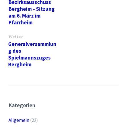
Bezirksausschuss
Bergheim - Sitzung
am 6. März im
Pfarrheim
Weiter
Generalversammlun
g des
Spielmannszuges
Bergheim
Kategorien
Allgemein
(22)