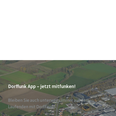
Dorffunk App – jetzt mitfunken!
Bleiben Sie auch unterwegs immer auf dem
Laufenden mit DorfFunk!