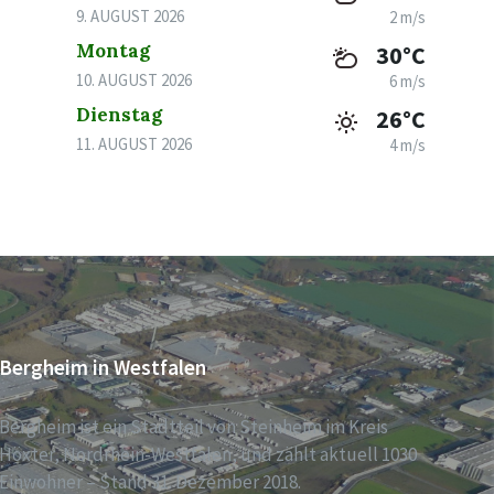
9. AUGUST 2026
2 m/s
Montag
30°C
10. AUGUST 2026
6 m/s
Dienstag
26°C
11. AUGUST 2026
4 m/s
Bergheim in Westfalen
Bergheim ist ein Stadtteil von Steinheim im Kreis
Höxter, Nordrhein-Westfalen, und zählt aktuell 1030
Einwohner – Stand 31. Dezember 2018.