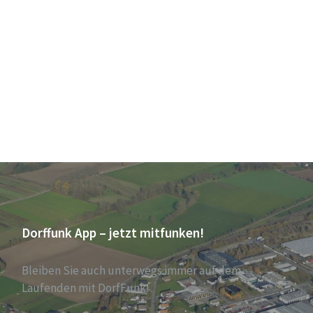
Dorffunk App – jetzt mitfunken!
Bleiben Sie auch unterwegs immer auf dem
Laufenden mit DorfFunk!