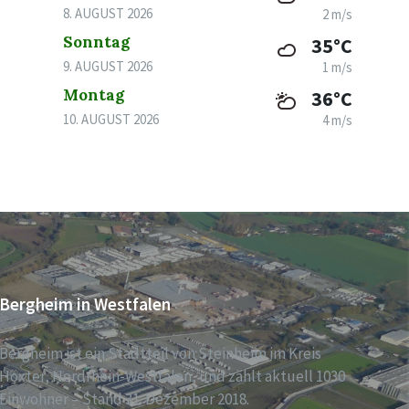
8. AUGUST 2026
2 m/s
Sonntag
35°C
9. AUGUST 2026
1 m/s
Montag
36°C
10. AUGUST 2026
4 m/s
Bergheim in Westfalen
Bergheim ist ein Stadtteil von Steinheim im Kreis
Höxter, Nordrhein-Westfalen, und zählt aktuell 1030
Einwohner – Stand 31. Dezember 2018.