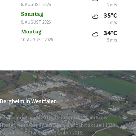
8. AUGUST 2026
2 m/s
Sonntag
35°C
9. AUGUST 2026
1 m/s
Montag
34°C
10. AUGUST 2026
5 m/s
Bergheim in Westfalen
Bergheim ist ein Stadtteil von Steinheim im Kreis
Höxter, Nordrhein-Westfalen, und zählt aktuell 1030
Einwohner – Stand 31. Dezember 2018.