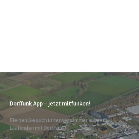
Dorffunk App – jetzt mitfunken!
Bleiben Sie auch unterwegs immer auf dem
Laufenden mit DorfFunk!