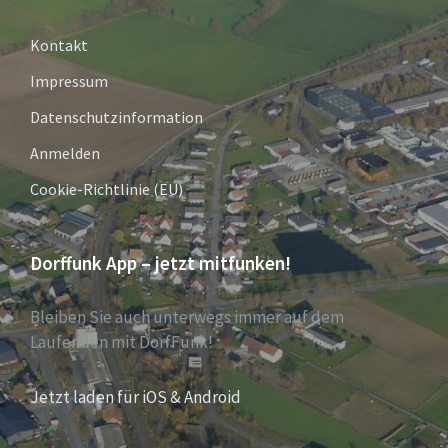
Kontakt
Impressum
Datenschutzinformation
Anmelden
Cookie-Richtlinie (EU)
Dorffunk App – jetzt mitfunken!
Bleiben Sie auch unterwegs immer auf dem
Laufenden mit DorfFunk!
Jetzt laden für iOS & Android