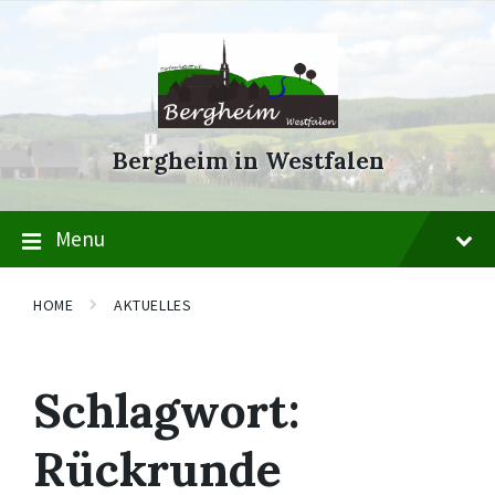
Skip
Skip
Skip
to
to
to
content
main
footer
navigation
Bergheim in Westfalen
Menu
HOME
AKTUELLES
Schlagwort:
Rückrunde