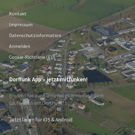
Kontakt
Impressum
Datenschutzinformation
Anmelden
Cookie-Richtlinie (EU)
Dorffunk App – jetzt mitfunken!
Bleiben Sie auch unterwegs immer auf dem
Laufenden mit DorfFunk!
Jetzt laden für iOS & Android