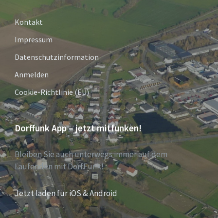
Kontakt
Impressum
Datenschutzinformation
Anmelden
Cookie-Richtlinie (EU)
Dorffunk App – jetzt mitfunken!
Bleiben Sie auch unterwegs immer auf dem
Laufenden mit DorfFunk!
Jetzt laden für iOS & Android