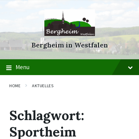
Skip
Skip
Skip
to
to
to
content
main
footer
navigation
Bergheim in Westfalen
Menu
HOME
AKTUELLES
Schlagwort:
Sportheim