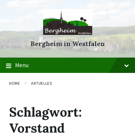
Skip
Skip
Skip
to
to
to
content
main
footer
navigation
Bergheim in Westfalen
Menu
HOME
AKTUELLES
Schlagwort:
Vorstand