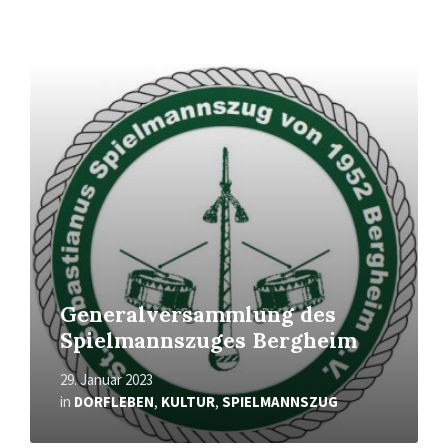
Mehr
erfahren
Generalversammlung des
Spielmannszuges Bergheim
29. Januar 2023
in
DORFLEBEN
,
KULTUR
,
SPIELMANNSZUG