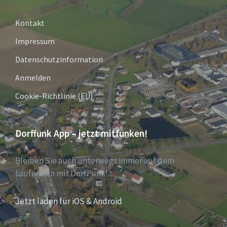
Kontakt
Impressum
Datenschutzinformation
Anmelden
Cookie-Richtlinie (EU)
Dorffunk App – jetzt mitfunken!
Bleiben Sie auch unterwegs immer auf dem
Laufenden mit DorfFunk!
Jetzt laden für iOS & Android