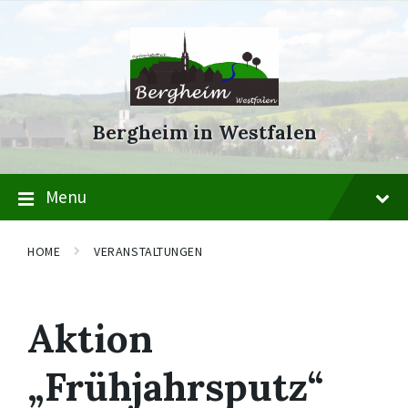
Skip
Skip
Skip
to
to
to
content
main
footer
navigation
Bergheim in Westfalen
Menu
HOME
VERANSTALTUNGEN
Aktion
„Frühjahrsputz“