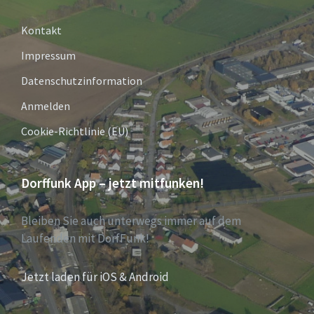
Kontakt
Impressum
Datenschutzinformation
Anmelden
Cookie-Richtlinie (EU)
Dorffunk App – jetzt mitfunken!
Bleiben Sie auch unterwegs immer auf dem
Laufenden mit DorfFunk!
Jetzt laden für iOS & Android