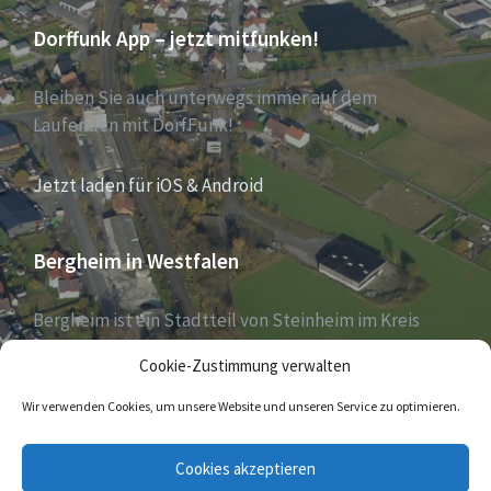
Dorffunk App – jetzt mitfunken!
Bleiben Sie auch unterwegs immer auf dem
Laufenden mit DorfFunk!
Jetzt laden für iOS & Android
Bergheim in Westfalen
Bergheim ist ein Stadtteil von Steinheim im Kreis
Höxter, Nordrhein-Westfalen, und zählt aktuell 1030
Cookie-Zustimmung verwalten
Einwohner – Stand 31. Dezember 2018.
Wir verwenden Cookies, um unsere Website und unseren Service zu optimieren.
E-
Cookies akzeptieren