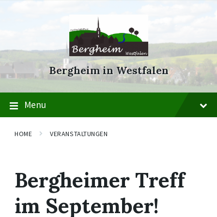
Skip
Skip
Skip
to
to
to
content
main
footer
navigation
Bergheim in Westfalen
Menu
HOME
VERANSTALTUNGEN
Bergheimer Treff
im September!