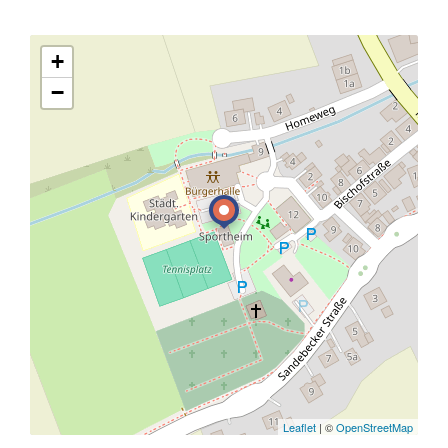
+
−
Leaflet
| ©
OpenStreetMap