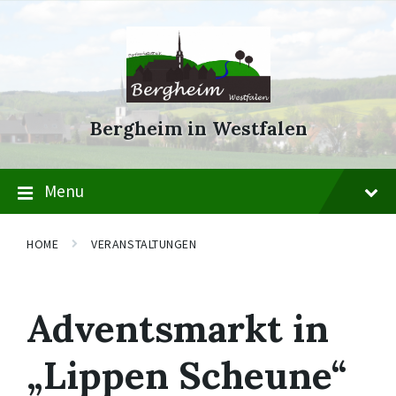
Skip
Skip
Skip
to
to
to
content
main
footer
navigation
Bergheim in Westfalen
Menu
HOME
VERANSTALTUNGEN
Adventsmarkt in
„Lippen Scheune“