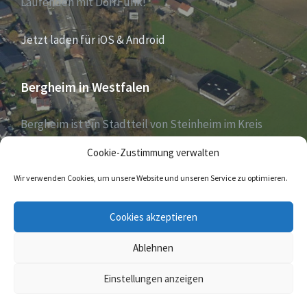
Laufenden mit DorfFunk!
Jetzt laden für iOS & Android
Bergheim in Westfalen
Bergheim ist ein Stadtteil von Steinheim im Kreis
Höxter, Nordrhein-Westfalen, und zählt aktuell 1030
Cookie-Zustimmung verwalten
Einwohner – Stand 31. Dezember 2018.
Wir verwenden Cookies, um unsere Website und unseren Service zu optimieren.
E-
Cookies akzeptieren
Mail
Ablehnen
© 2026 Bergheim in Westfalen
Einstellungen anzeigen