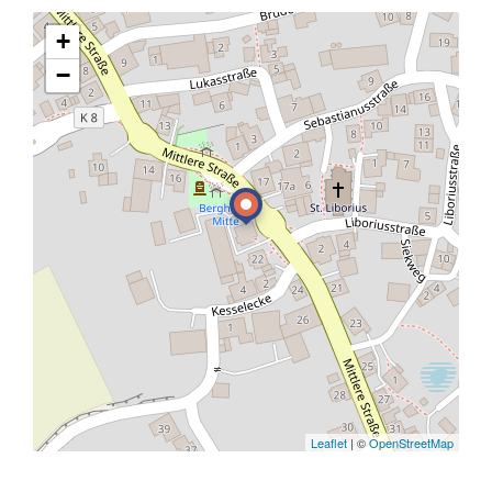
+
−
Leaflet
| ©
OpenStreetMap