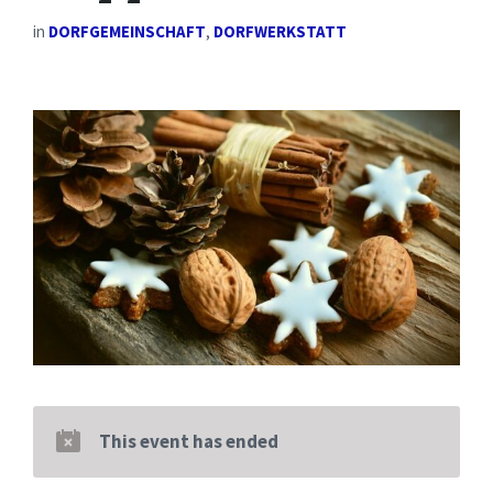
in
DORFGEMEINSCHAFT
,
DORFWERKSTATT
This event has ended