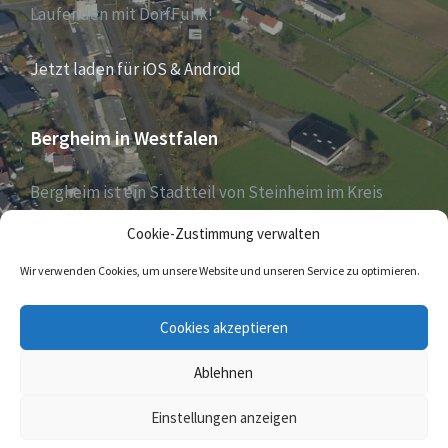
Laufenden mit DorfFunk!
Jetzt laden für iOS & Android
Bergheim in Westfalen
Bergheim ist ein Stadtteil von Steinheim im Kreis
Höxter, Nordrhein-Westfalen, und zählt aktuell 1030
Cookie-Zustimmung verwalten
Einwohner – Stand 31. Dezember 2018.
Wir verwenden Cookies, um unsere Website und unseren Service zu optimieren.
E-
Cookies akzeptieren
Mail
Ablehnen
© 2026 Bergheim in Westfalen
Einstellungen anzeigen