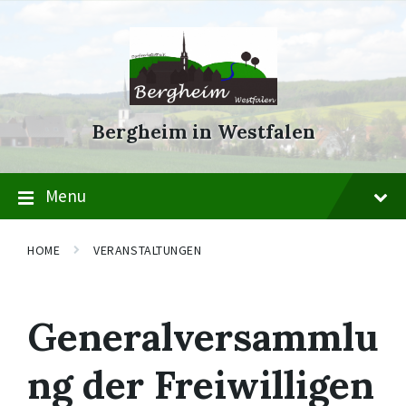
Skip
Skip
Skip
to
to
to
content
main
footer
navigation
Bergheim in Westfalen
Menu
HOME
VERANSTALTUNGEN
Generalversammlu
ng der Freiwilligen