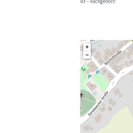
ist – nachgeholt!
+
−