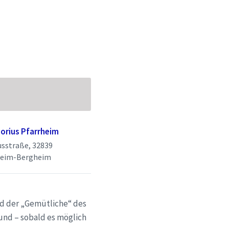
borius Pfarrheim
usstraße, 32839
heim-Bergheim
nd der „Gemütliche“ des
nd – sobald es möglich