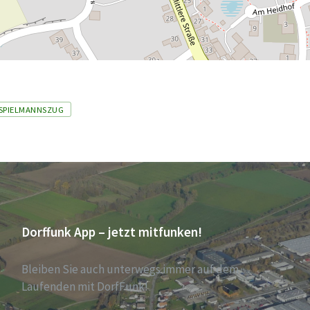
SPIELMANNSZUG
Dorffunk App – jetzt mitfunken!
Bleiben Sie auch unterwegs immer auf dem
Laufenden mit DorfFunk!