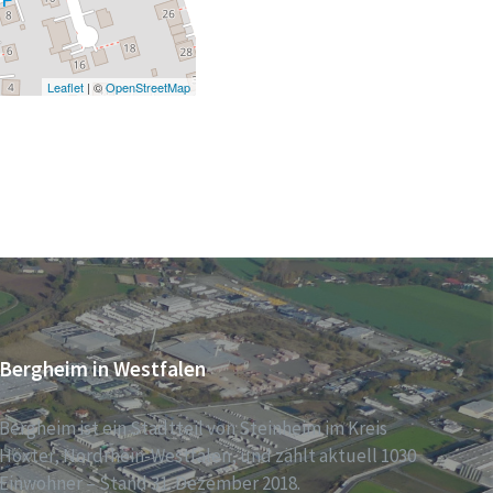
Leaflet
| ©
OpenStreetMap
Bergheim in Westfalen
Bergheim ist ein Stadtteil von Steinheim im Kreis
Höxter, Nordrhein-Westfalen, und zählt aktuell 1030
Einwohner – Stand 31. Dezember 2018.