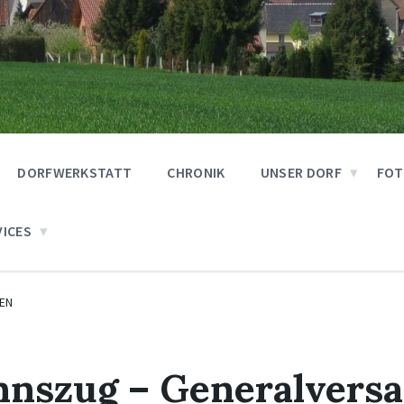
DORFWERKSTATT
CHRONIK
UNSER DORF
FOT
VICES
EN
nnszug – Generalver