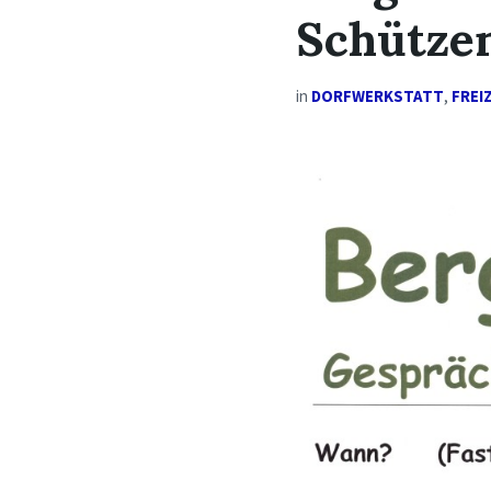
Schütze
in
DORFWERKSTATT
,
FREI