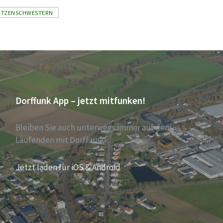
ÜTZENSCHWESTERN
Dorffunk App – jetzt mitfunken!
Bleiben Sie auch unterwegs immer auf dem
Laufenden mit DorfFunk!
Jetzt laden für iOS & Android