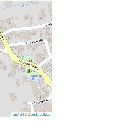
Leaflet
| ©
OpenStreetMap