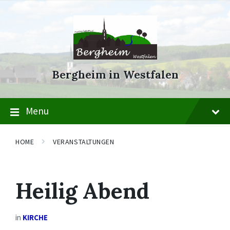
Skip
Skip
Skip
to
to
to
content
main
footer
navigation
Bergheim in Westfalen
Menu
HOME
VERANSTALTUNGEN
Heilig Abend
in
KIRCHE