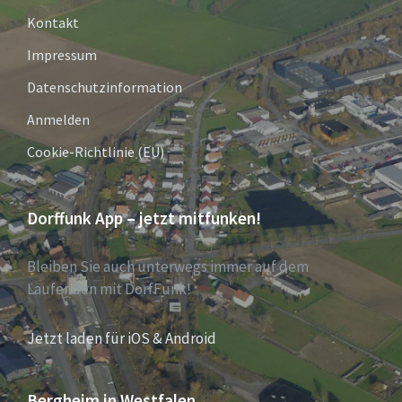
Kontakt
Impressum
Datenschutzinformation
Anmelden
Cookie-Richtlinie (EU)
Dorffunk App – jetzt mitfunken!
Bleiben Sie auch unterwegs immer auf dem
Laufenden mit DorfFunk!
Jetzt laden für iOS & Android
Bergheim in Westfalen