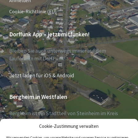
Anmelden
Cookie-Richtlinie (EU)
Dorffunk App – jetzt mitfunken!
Bleiben Sie auch unterwegs immer auf dem
Laufenden mit DorfFunk!
Jetzt laden für iOS & Android
Bergheim in Westfalen
Bergheim ist ein Stadtteil von Steinheim im Kreis
Höxter, Nordrhein-Westfalen, und zählt aktuell 1030
Cookie-Zustimmung verwalten
Einwohner – Stand 31. Dezember 2018.
Wir verwenden Cookies, um unsere Website und unseren Service zu optimieren.