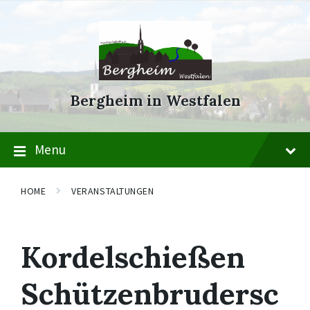
Skip
Skip
Skip
to
to
to
content
main
footer
navigation
Bergheim in Westfalen
Menu
HOME
VERANSTALTUNGEN
Kordelschießen
Schützenbrudersc