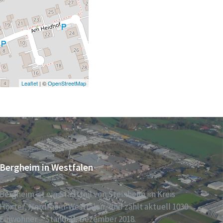
Leaflet
| ©
OpenStreetMap
Bergheim in Westfalen
Bergheim ist ein Stadtteil von Steinheim im Kreis
Höxter, Nordrhein-Westfalen, und zählt aktuell 1030
Einwohner – Stand 31. Dezember 2018.