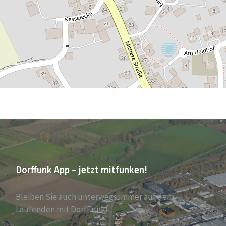
Dorffunk App – jetzt mitfunken!
Bleiben Sie auch unterwegs immer auf dem
Laufenden mit DorfFunk!