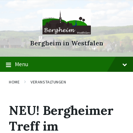
Skip
Skip
Skip
to
to
to
content
main
footer
navigation
Bergheim in Westfalen
Menu
HOME
VERANSTALTUNGEN
NEU! Bergheimer
Treff im