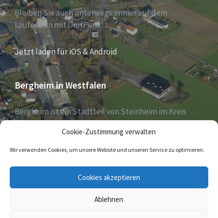
Bleiben Sie auch unterwegs immer auf dem
Laufenden mit DorfFunk!
Jetzt laden für iOS & Android
Bergheim in Westfalen
Bergheim ist ein Stadtteil von Steinheim im Kreis
Höxter, Nordrhein-Westfalen, und zählt aktuell 1030
Cookie-Zustimmung verwalten
Einwohner – Stand 31. Dezember 2018.
Wir verwenden Cookies, um unsere Website und unseren Service zu optimieren.
E-
Cookies akzeptieren
Mail
Ablehnen
© 2026 Bergheim in Westfalen