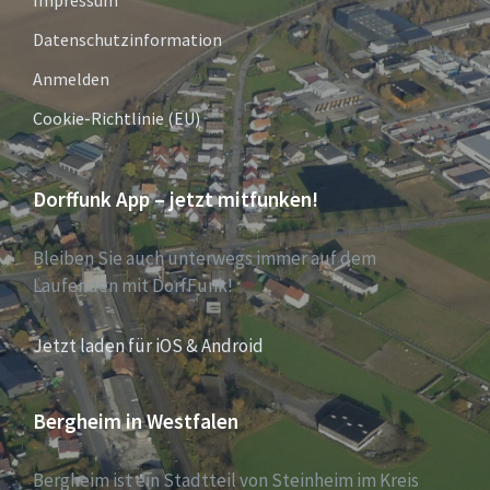
Impressum
Datenschutzinformation
Anmelden
Cookie-Richtlinie (EU)
Dorffunk App – jetzt mitfunken!
Bleiben Sie auch unterwegs immer auf dem
Laufenden mit DorfFunk!
Jetzt laden für iOS & Android
Bergheim in Westfalen
Bergheim ist ein Stadtteil von Steinheim im Kreis