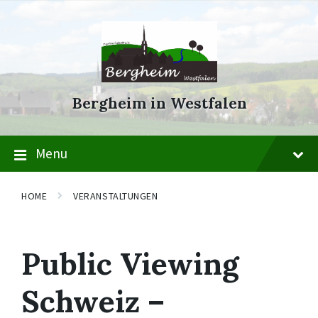
Skip
Skip
Skip
to
to
to
content
main
footer
navigation
Bergheim in Westfalen
Menu
HOME
VERANSTALTUNGEN
Public Viewing
Schweiz –