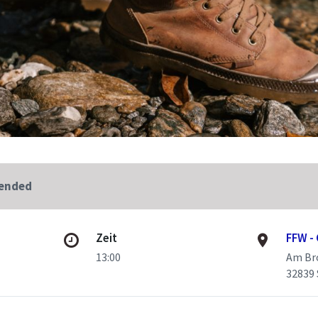
 ended
Zeit
FFW -
13:00
Am Br
32839