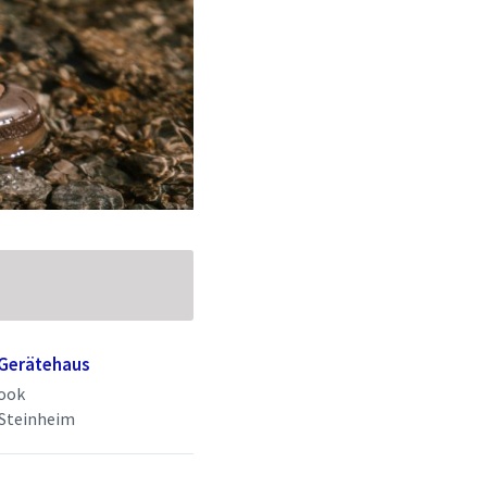
 Gerätehaus
ook
 Steinheim