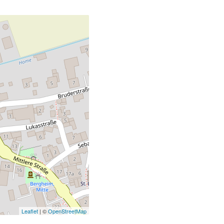
Leaflet
| ©
OpenStreetMap