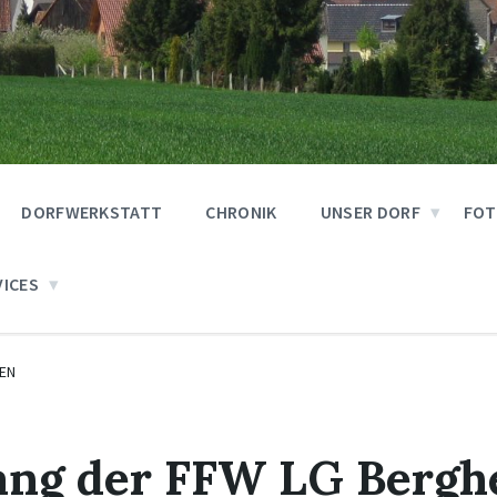
DORFWERKSTATT
CHRONIK
UNSER DORF
FOT
VICES
EN
ang der FFW LG Bergh