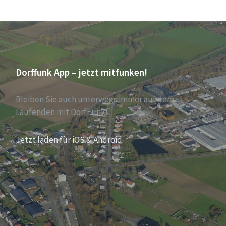
Dorffunk App – jetzt mitfunken!
Bleiben Sie auch unterwegs immer auf dem
Laufenden mit DorfFunk!
Jetzt laden für iOS & Android