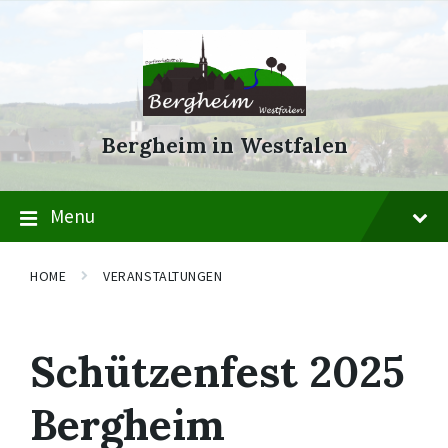
Skip
Skip
Skip
to
to
to
content
main
footer
navigation
Bergheim in Westfalen
Menu
HOME
VERANSTALTUNGEN
Schützenfest 2025
Bergheim