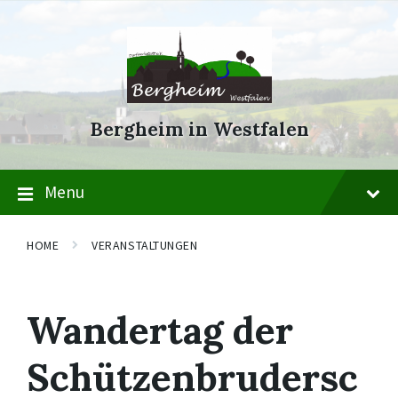
Skip
Skip
Skip
to
to
to
content
main
footer
navigation
Bergheim in Westfalen
Menu
HOME
VERANSTALTUNGEN
Wandertag der
Schützenbrudersc