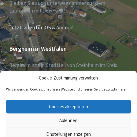
Bleiben Sie auch unterwegs immer auf dem
Laufenden mit DorfFunk!
Jetzt laden für iOS & Android
Bergheim in Westfalen
Bergheim ist ein Stadtteil von Steinheim im Kreis
Höxter, Nordrhein-Westfalen, und zählt aktuell 1030
Cookie-Zustimmung verwalten
Einwohner – Stand 31. Dezember 2018.
Wir verwenden Cookies, um unsere Website und unseren Service zu optimieren.
E-
Cookies akzeptieren
Mail
Ablehnen
© 2026 Bergheim in Westfalen
Einstellungen anzeigen