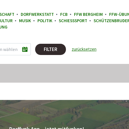
SCHAFT
DORFWERKSTATT
FCB
FFW BERGHEIM
FFW-ÜBU
ULTUR
MUSIK
POLITIK
SCHIESSSPORT
SCHÜTZENBRUDE
UNG
FILTER
zurücksetzen