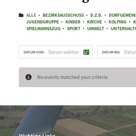
ALLE
BEZIRKSAUSSCHUSS
D.Z.D.
DORFGEMEIN
JUGENDGRUPPE
KINDER
KIRCHE
KOLPING
K
SPIELMANNSZUG
SPORT
UMWELT
UNTERHALT
DATUM VON:
DATUM BIS:
No events matched your criteria