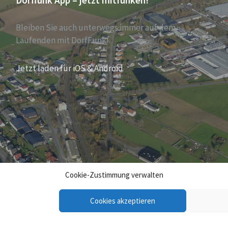
Dorffunk App – jetzt mitfunken!
Bleiben Sie auch unterwegs immer auf dem
Laufenden mit DorfFunk!
Jetzt laden für iOS & Android
Cookie-Zustimmung verwalten
Cookies akzeptieren