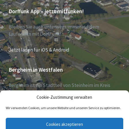
Dorffunk App – jetzt mitfunken!
Bleiben Sie auch unterwegs immer auf dem
Laufenden mit DorfFunk!
Jetzt laden für iOS & Android
Bergheim in Westfalen
Bergheim ist ein Stadtteil von Steinheim im Kreis
Höxter, Nordrhein-Westfalen, und zählt aktuell 1030
Cookie-Zustimmung verwalten
Einwohner – Stand 31. Dezember 2018.
Wir verwenden Cookies, um unsere Website und unseren Service zu optimieren.
E-
Cookies akzeptieren