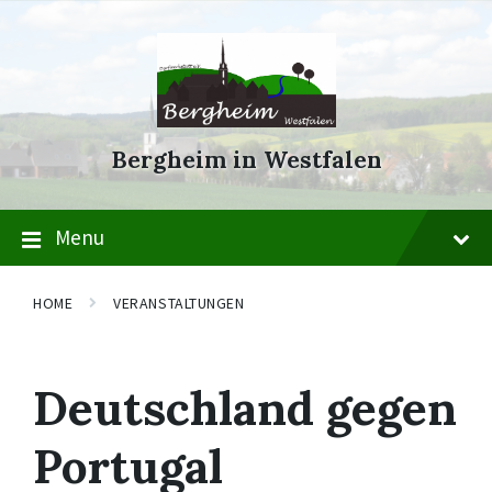
Skip
Skip
Skip
to
to
to
content
main
footer
navigation
Bergheim in Westfalen
Menu
HOME
VERANSTALTUNGEN
Deutschland gegen
Portugal