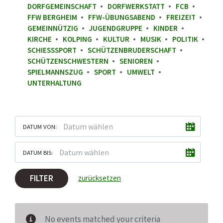
DORFGEMEINSCHAFT
DORFWERKSTATT
FCB
FFW BERGHEIM
FFW-ÜBUNGSABEND
FREIZEIT
GEMEINNÜTZIG
JUGENDGRUPPE
KINDER
KIRCHE
KOLPING
KULTUR
MUSIK
POLITIK
SCHIESSSPORT
SCHÜTZENBRUDERSCHAFT
SCHÜTZENSCHWESTERN
SENIOREN
SPIELMANNSZUG
SPORT
UMWELT
UNTERHALTUNG
DATUM VON:
DATUM BIS:
FILTER
zurücksetzen
No events matched your criteria