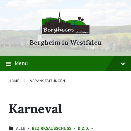
Skip
Skip
Skip
to
to
to
content
main
footer
navigation
Bergheim in Westfalen
Menu
HOME
VERANSTALTUNGEN
Karneval
ALLE
BEZIRKSAUSSCHUSS
D.Z.D.