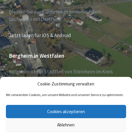
Bleiben Sie auch unterwegs immer auf dem
Laufenden mit DorfFunk!
Jetzt laden für iOS & Android
Bergheim in Westfalen
Bergheim ist ein Stadtteil von Steinheim im Kreis
Höxter, Nordrhein-Westfalen, und zählt aktuell 1030
Cookie-Zustimmung verwalten
Einwohner – Stand 31. Dezember 2018.
Wir verwenden Cookies, um unsere Website und unseren Service zu optimieren.
E-
Cookies akzeptieren
Mail
Ablehnen