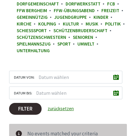
DORFGEMEINSCHAFT
DORFWERKSTATT
FCB
FFW BERGHEIM
FFW-ÜBUNGSABEND
FREIZEIT
GEMEINNÜTZIG
JUGENDGRUPPE
KINDER
KIRCHE
KOLPING
KULTUR
MUSIK
POLITIK
SCHIESSSPORT
SCHÜTZENBRUDERSCHAFT
SCHÜTZENSCHWESTERN
SENIOREN
SPIELMANNSZUG
SPORT
UMWELT
UNTERHALTUNG
DATUM VON:
DATUM BIS:
FILTER
zurücksetzen
No events matched your criteria