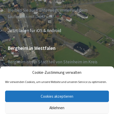
Bleiben Sie auch unterwegs immer auf dem
Laufenden mit DorfFunk!
Jetzt laden für iOS & Android
Bergheim in Westfalen
Bergheim ist ein Stadtteil von Steinheim im Kreis
Höxter, Nordrhein-Westfalen, und zählt aktuell 1030
Cookie-Zustimmung verwalten
Einwohner – Stand 31. Dezember 2018.
Wir verwenden Cookies, um unsere Website und unseren Service zu optimieren.
E-
Cookies akzeptieren
Mail
Ablehnen