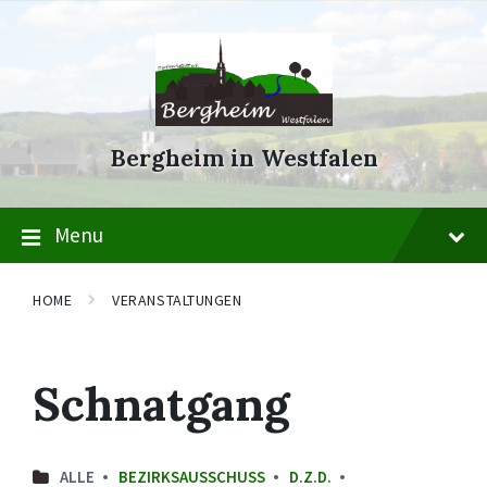
Skip
Skip
Skip
to
to
to
content
main
footer
navigation
Bergheim in Westfalen
Menu
HOME
VERANSTALTUNGEN
Schnatgang
ALLE
BEZIRKSAUSSCHUSS
D.Z.D.