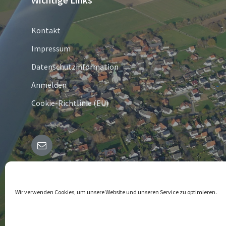
Wichtige Links
Kontakt
Impressum
Datenschutzinformation
Anmelden
Cookie-Richtlinie (EU)
E-
Mail
© 2026 Bergheim in Westfalen
Wir verwenden Cookies, um unsere Website und unseren Service zu optimieren.