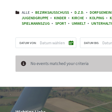
ALLE
BEZIRKSAUSSCHUSS
D.Z.D.
DORFGEMEIN
JUGENDGRUPPE
KINDER
KIRCHE
KOLPING
K
SPIELMANNSZUG
SPORT
UMWELT
UNTERHALT
DATUM VON:
DATUM BIS:
No events matched your criteria