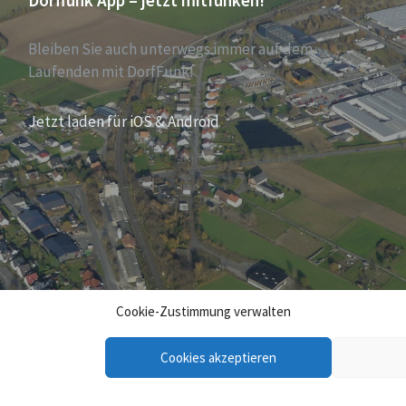
Dorffunk App – jetzt mitfunken!
Bleiben Sie auch unterwegs immer auf dem
Laufenden mit DorfFunk!
Jetzt laden für iOS & Android
Cookie-Zustimmung verwalten
Cookies akzeptieren