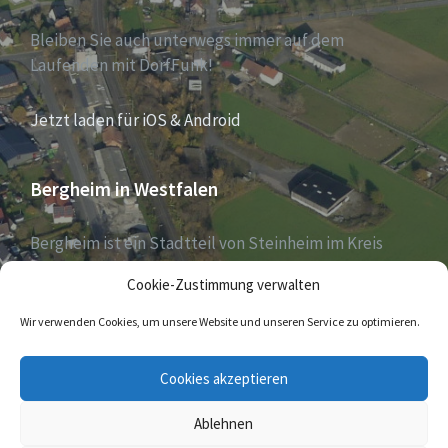
Bleiben Sie auch unterwegs immer auf dem
Laufenden mit DorfFunk!
Jetzt laden für iOS & Android
Bergheim in Westfalen
Bergheim ist ein Stadtteil von Steinheim im Kreis
Höxter, Nordrhein-Westfalen, und zählt aktuell 1030
Cookie-Zustimmung verwalten
Einwohner – Stand 31. Dezember 2018.
Wir verwenden Cookies, um unsere Website und unseren Service zu optimieren.
E-
Cookies akzeptieren
Mail
Ablehnen