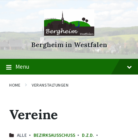
Skip
Skip
Skip
to
to
to
content
main
footer
navigation
Bergheim in Westfalen
Menu
HOME
VERANSTALTUNGEN
Vereine
ALLE
BEZIRKSAUSSCHUSS
D.Z.D.