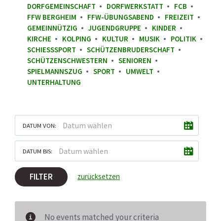
DORFGEMEINSCHAFT
DORFWERKSTATT
FCB
FFW BERGHEIM
FFW-ÜBUNGSABEND
FREIZEIT
GEMEINNÜTZIG
JUGENDGRUPPE
KINDER
KIRCHE
KOLPING
KULTUR
MUSIK
POLITIK
SCHIESSSPORT
SCHÜTZENBRUDERSCHAFT
SCHÜTZENSCHWESTERN
SENIOREN
SPIELMANNSZUG
SPORT
UMWELT
UNTERHALTUNG
DATUM VON:
DATUM BIS:
FILTER
zurücksetzen
No events matched your criteria