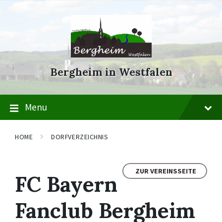
Skip
Skip
Skip
to
to
to
content
main
footer
navigation
Bergheim in Westfalen
Menu
HOME
DORFVERZEICHNIS
ZUR VEREINSSEITE
FC Bayern
Fanclub Bergheim