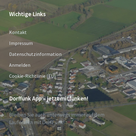
Wichtige Links
Kontakt
Impressum
Datenschutzinformation
Anmelden
Cookie-Richtlinie (EU)
Dorffunk App – jetzt mitfunken!
Bleiben Sie auch unterwegs immer auf dem
Laufenden mit DorfFunk!