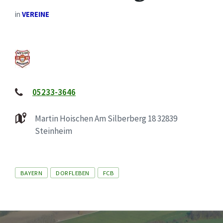
in
VEREINE
05233-3646
Martin Hoischen Am Silberberg 18 32839
Steinheim
Tags
BAYERN
DORFLEBEN
FCB