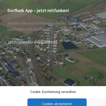
Dorffunk App – jetzt mitfunken!
Bleiben Sie auch unterwegs immer auf dem
Laufenden mit DorfFunk!
Jetzt laden für iOS & Android
Cookie-Zustimmung verwalten
Cookies akzeptieren