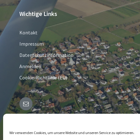
Wichtige Links
Kontakt
Impressum
Datenschutzinformation
Anmelden
Cookie-Richtlinie (EU)
E-
Mail
© 2026 Bergheim in Westfalen
Wir verwenden Cookies, um unsere Website und unseren Service zu optimieren.