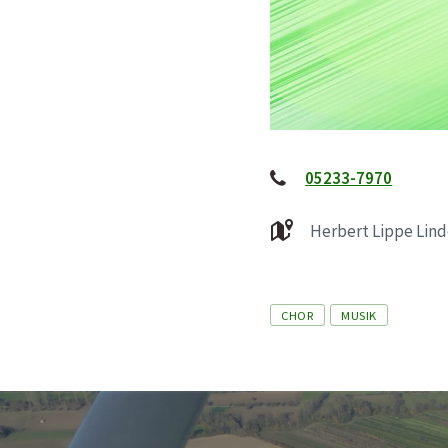
05233-7970
Herbert Lippe Lin
Tags
CHOR
MUSIK