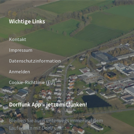
Wichtige Links
Kontakt
Impressum
Datenschutzinformation
Anmelden
Cookie-Richtlinie (EU)
Dorffunk App – jetzt mitfunken!
Bleiben Sie auch unterwegs immer auf dem
Laufenden mit DorfFunk!