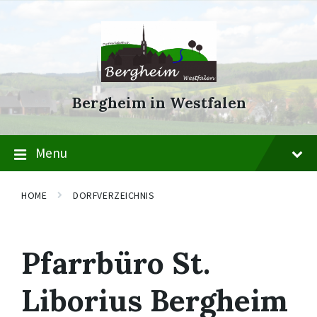
Skip
Skip
Skip
to
to
to
content
main
footer
navigation
Bergheim in Westfalen
Menu
HOME
DORFVERZEICHNIS
Pfarrbüro St.
Liborius Bergheim