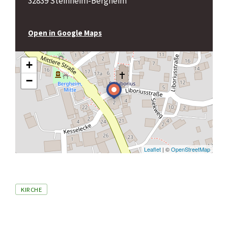
32839 Steinheim-Bergheim
Open in Google Maps
+
−
Leaflet
| ©
OpenStreetMap
Tags
KIRCHE