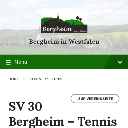
Skip
Skip
Skip
to
to
to
content
main
footer
navigation
Bergheim in Westfalen
Menu
HOME
DORFVERZEICHNIS
ZUR VEREINSSEITE
SV 30
Bergheim – Tennis