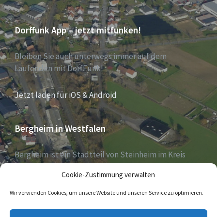
Dorffunk App – jetzt mitfunken!
Bleiben Sie auch unterwegs immer auf dem
Laufenden mit DorfFunk!
Jetzt laden für iOS & Android
Bergheim in Westfalen
Bergheim ist ein Stadtteil von Steinheim im Kreis
Höxter, Nordrhein-Westfalen, und zählt aktuell 1030
Cookie-Zustimmung verwalten
Einwohner – Stand 31. Dezember 2018.
Wir verwenden Cookies, um unsere Website und unseren Service zu optimieren.
E-