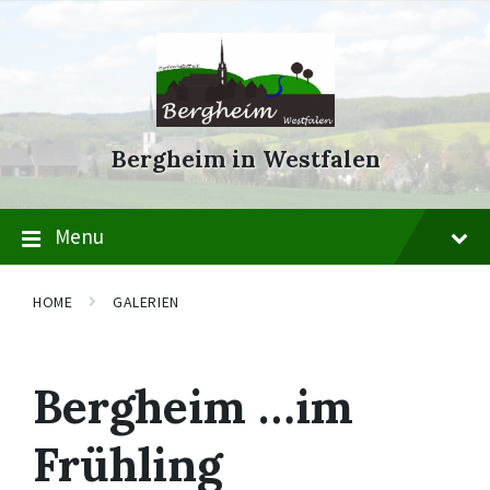
Skip
Skip
Skip
to
to
to
content
main
footer
navigation
Bergheim in Westfalen
Menu
HOME
GALERIEN
Bergheim …im
Frühling