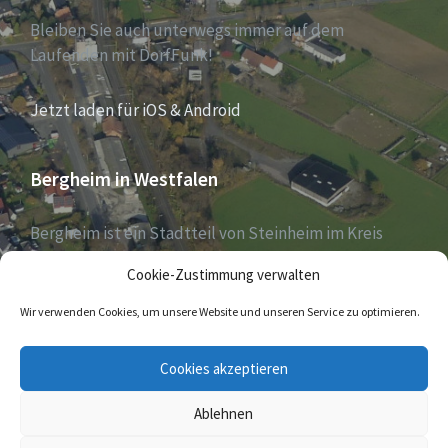
Bleiben Sie auch unterwegs immer auf dem
Laufenden mit DorfFunk!
Jetzt laden für iOS & Android
Bergheim in Westfalen
Bergheim ist ein Stadtteil von Steinheim im Kreis
Höxter, Nordrhein-Westfalen, und zählt aktuell 1030
Cookie-Zustimmung verwalten
Einwohner – Stand 31. Dezember 2018.
Wir verwenden Cookies, um unsere Website und unseren Service zu optimieren.
E-
Cookies akzeptieren
Mail
Ablehnen
© 2026 Bergheim in Westfalen