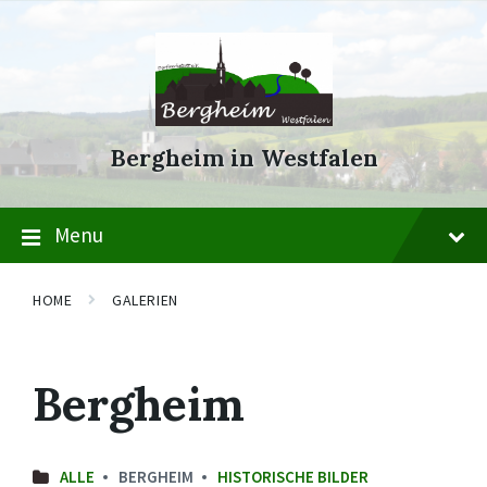
Skip
Skip
Skip
to
to
to
content
main
footer
navigation
Bergheim in Westfalen
Menu
HOME
GALERIEN
Bergheim
ALLE
BERGHEIM
HISTORISCHE BILDER