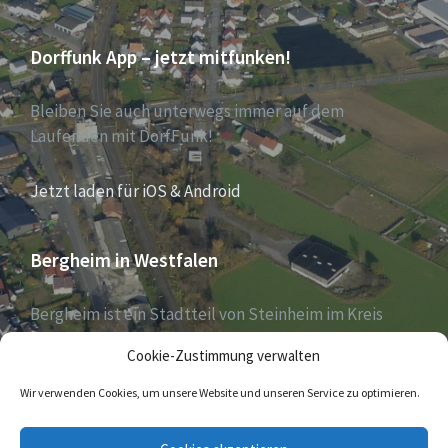
Dorffunk App – jetzt mitfunken!
Bleiben Sie auch unterwegs immer auf dem
Laufenden mit DorfFunk!
Jetzt laden für iOS & Android
Bergheim in Westfalen
Bergheim ist ein Stadtteil von Steinheim im Kreis
Höxter, Nordrhein-Westfalen, und zählt aktuell 1030
Cookie-Zustimmung verwalten
Einwohner – Stand 31. Dezember 2018.
Wir verwenden Cookies, um unsere Website und unseren Service zu optimieren.
E-