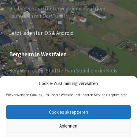
Bleiben Sie auch unterwegs immer auf dem
Laufenden mit DorfFunk!
Jetzt laden für iOS & Android
Bergheim in Westfalen
Bergheim ist ein Stadtteil von Steinheim im Kreis
Höxter, Nordrhein-Westfalen, und zählt aktuell 1030
Cookie-Zustimmung verwalten
Einwohner – Stand 31. Dezember 2018.
Wir verwenden Cookies, um unsere Website und unseren Service zu optimieren.
E-
Cookies akzeptieren
Mail
Ablehnen
© 2026 Bergheim in Westfalen