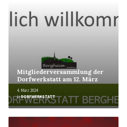
Mehr
erfahren
Mitgliederversammlung der
Dorfwerkstatt am 12. März
4. März 2024
in
DORFWERKSTATT
Mehr
erfahren