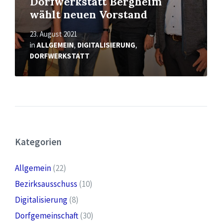
Dorfwerkstatt Bergheim
wählt neuen Vorstand
23. August 2021
in
ALLGEMEIN
,
DIGITALISIERUNG
,
DORFWERKSTATT
Kategorien
Allgemein
(22)
Bezirksausschuss
(10)
Digitalisierung
(8)
Dorfgemeinschaft
(30)