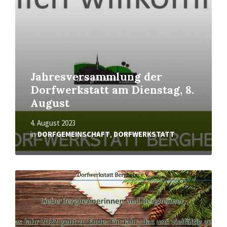
Jahresversammlung der
Dorfwerkstatt am Dienstag, 8.
August
4. August 2023
in
DORFGEMEINSCHAFT
,
DORFWERKSTATT
Mehr
erfahren