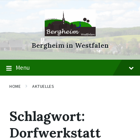
Skip
Skip
Skip
to
to
to
content
main
footer
navigation
Bergheim in Westfalen
Menu
HOME
AKTUELLES
Schlagwort:
Dorfwerkstatt