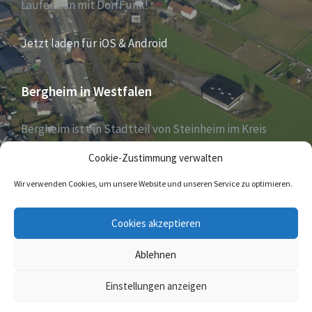
Laufenden mit DorfFunk!
Jetzt laden für iOS & Android
Bergheim in Westfalen
Bergheim ist ein Stadtteil von Steinheim im Kreis
Höxter, Nordrhein-Westfalen, und zählt aktuell 1030
Cookie-Zustimmung verwalten
Einwohner – Stand 31. Dezember 2018.
Wir verwenden Cookies, um unsere Website und unseren Service zu optimieren.
E-
Cookies akzeptieren
Mail
Ablehnen
© 2026 Bergheim in Westfalen
Einstellungen anzeigen