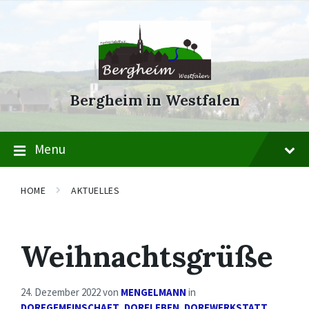
Skip
Skip
Skip
to
to
to
content
main
footer
navigation
Bergheim in Westfalen
Menu
HOME
AKTUELLES
Weihnachtsgrüße
24. Dezember 2022
von
MENGELMANN
in
DORFGEMEINSCHAFT
,
DORFLEBEN
,
DORFWERKSTATT