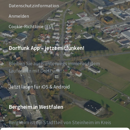
Datenschutzinformation
Anmelden
Cookie-Richtlinie (EU)
Dorffunk App – jetzt mitfunken!
Bleiben Sie auch unterwegs immer auf dem
Laufenden mit DorfFunk!
Jetzt laden für iOS & Android
Bergheim in Westfalen
Bergheim ist ein Stadtteil von Steinheim im Kreis
Höxter, Nordrhein-Westfalen, und zählt aktuell 1030