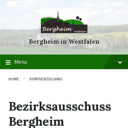
Skip
Skip
Skip
to
to
to
content
main
footer
navigation
Bergheim in Westfalen
Menu
HOME
DORFVERZEICHNIS
Bezirksausschuss
Bergheim