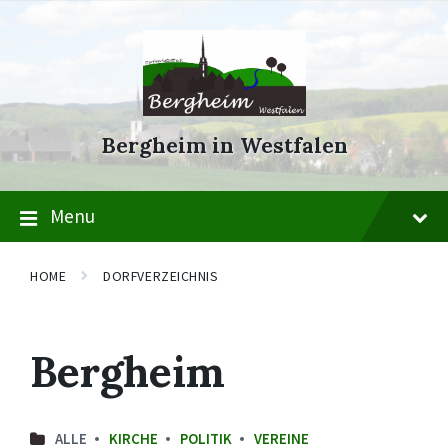
Skip
Skip
Skip
to
to
to
content
main
footer
navigation
Bergheim in Westfalen
Menu
HOME
DORFVERZEICHNIS
Bergheim
ALLE
KIRCHE
POLITIK
VEREINE