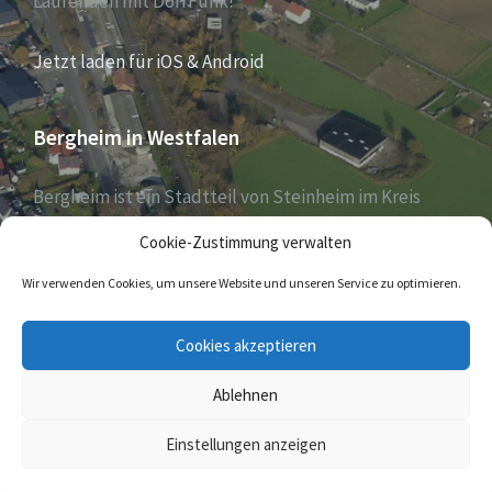
Laufenden mit DorfFunk!
Jetzt laden für iOS & Android
Bergheim in Westfalen
Bergheim ist ein Stadtteil von Steinheim im Kreis
Höxter, Nordrhein-Westfalen, und zählt aktuell 1030
Cookie-Zustimmung verwalten
Einwohner – Stand 31. Dezember 2018.
Wir verwenden Cookies, um unsere Website und unseren Service zu optimieren.
E-
Cookies akzeptieren
Mail
Ablehnen
© 2026 Bergheim in Westfalen
Einstellungen anzeigen