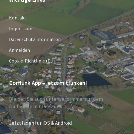
Kontakt
Impressum
Datenschutzinformation
Anmelden
Cookie-Richtlinie (EU)
Dorffunk App – jetzt mitfunken!
Bleiben Sie auch unterwegs immer auf dem
Laufenden mit DorfFunk!
Jetzt laden für iOS & Android